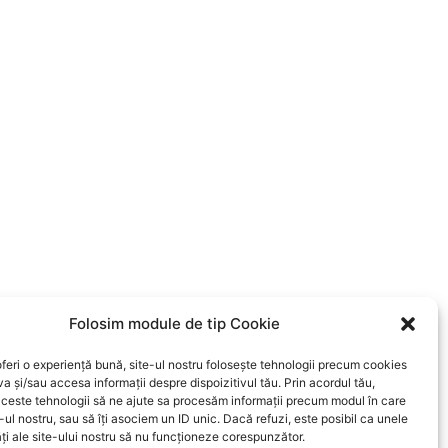
Folosim module de tip Cookie
oferi o experiență bună, site-ul nostru folosește tehnologii precum cookies
va și/sau accesa informații despre dispoizitivul tău. Prin acordul tău,
ceste tehnologii să ne ajute sa procesăm informații precum modul în care
e-ul nostru, sau să îți asociem un ID unic. Dacă refuzi, este posibil ca unele
ăți ale site-ului nostru să nu funcționeze corespunzător.