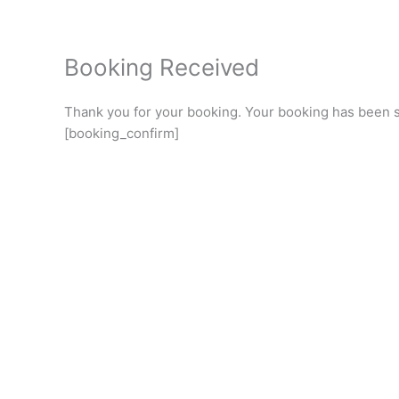
Skip
to
content
Booking Received
Thank you for your booking. Your booking has been s
[booking_confirm]