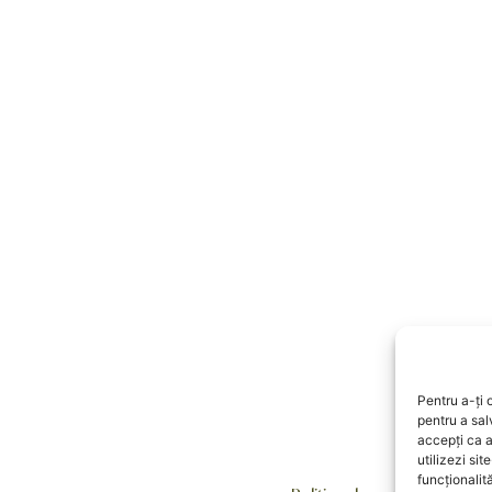
Pentru a-ți 
pentru a sal
accepți ca a
utilizezi sit
funcționalit