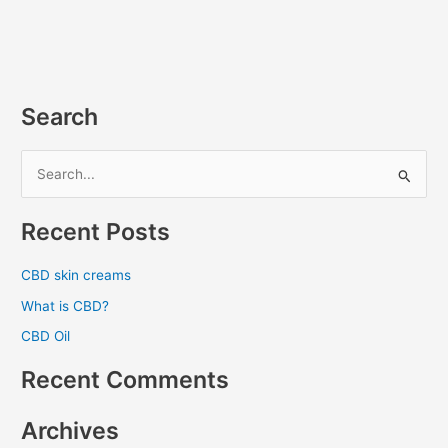
Search
S
e
Recent Posts
a
r
CBD skin creams
c
What is CBD?
h
CBD Oil
f
o
Recent Comments
r
:
Archives