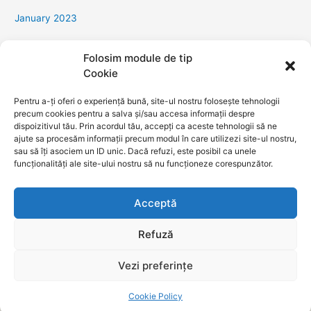
January 2023
Categories
Folosim module de tip
Cookie
Uncategorized
Pentru a-ți oferi o experiență bună, site-ul nostru folosește tehnologii
precum cookies pentru a salva și/sau accesa informații despre
GDPR
dispoizitivul tău. Prin acordul tău, accepți ca aceste tehnologii să ne
ajute sa procesăm informații precum modul în care utilizezi site-ul nostru,
Politica de livrare comandă
sau să îți asociem un ID unic. Dacă refuzi, este posibil ca unele
Termeni si conditii
funcționalități ale site-ului nostru să nu funcționeze corespunzător.
Politica de anulare comandă
Politica de confidențialitate
Acceptă
Refuză
Vezi preferințe
Copyright © 2023 TopHealthCann
Cookie Policy