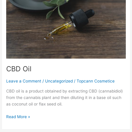
CBD Oil
Leave a Comment
/
Uncategorized
/
Topcann Cosmetice
CBD oil is a product obtained by extracting CBD (cannabidiol)
from the cannabis plant and then diluting it in a base oil such
as coconut oil or flax seed oil.
Read More »